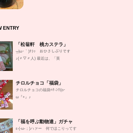
W ENTRY
「松翁軒 桃カステラ」
┬|ω･｀)ﾁﾗｯ おひさしぶりです
♪(〃▽〃人) 最近は、「英
チロルチョコ「福袋」
チロルチョコの福袋ﾊｹ-ﾝ!!(o･
ω『+』♪
「福を呼ぶ動物達」ガチャ
ε-(‐ω‐；)ハァー 何でほこりってす