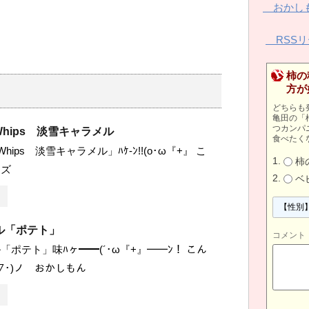
おかしも
RSSリ
柿の
方が
どちらも
亀田の「
つカンパ
s Whips 淡雪キャラメル
食べたく
s Whips 淡雪キャラメル」ﾊｹ-ﾝ!!(o･ω『+』 こ
柿
ーズ
ベ
ル「ポテト」
コメント
「ポテト」味ﾊヶ━━(´･ω『+』━━ﾝ！ こん
▽･)ノ おかしもん