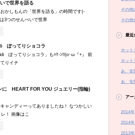
べいで世界を語る
その他
おかしもんの「世界を語る」の時間です(-
 今日は3つのせんべいで世界
その他
最近
di ぽってりショコラ
ホット
di ぽってりショコラ」もﾊｹ-ﾝ!!(o･ω『+』 前
ホット
ってりイチ
あ、安
あ、安
 HEART FOR YOU ジュエリー(指輪)
アー
キャンディーってありましたね！ なつかしい
2014
 コレ！ 画像はこ
2014
2013