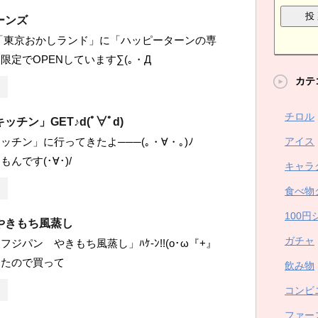
ーンズ
「東京おかしランド」に「ハッピーターンの専
限定でOPENしています∑(｡・Д
カテ
チロル
チン」GET♪d(ﾟ∀ﾟd)
アイス
ッチン」に行ってきたよ───(｡・∀・｡)ﾉ
もんです(･∀･)/
キャラ
食べ物
100円
やきもち風蒸し
ガチャ
ジパン やきもち風蒸し」ﾊｹ-ﾝ!!(o･ω『+』
ったので買って
飲み物
コンビ
ファー