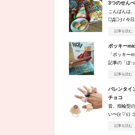
3つのせん
こんばんは、
☐Д☐-) /
記事を読む
ポッキーmi
「ポッキーmi
記事の「ぽ
記事を読む
バレンタインに
チョコ
昔、指輪型の
い〜(≧▽≦)
記事を読む