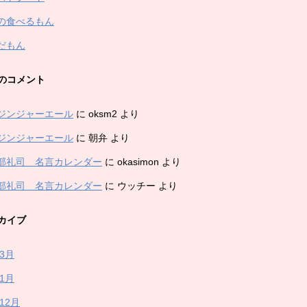
の食べるもん
だもん
のコメント
ジンジャーエール
に
oksm2
より
ジンジャーエール
に
朝弁
より
部礼司 名言カレンダー
に
okasimon
より
部礼司 名言カレンダー
に
ウッチー
より
カイブ
年3月
年1月
年12月