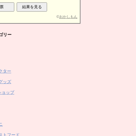
©
おかしもん
ゴリー
クター
グッズ
ショップ
ニ
ストフード