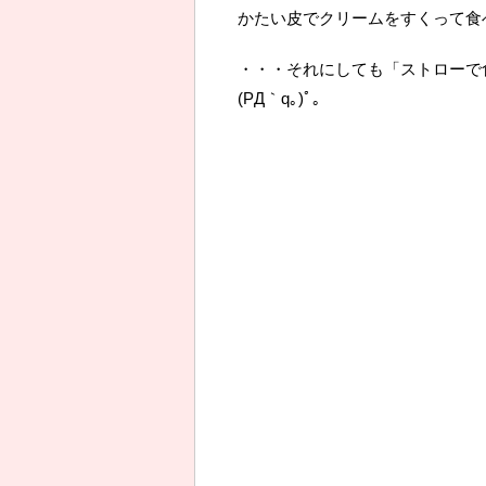
かたい皮でクリームをすくって食
・・・それにしても「ストローで
(PД｀q｡)ﾟ｡