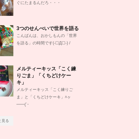
ぐにたまるんだろ・・・
3つのせんべいで世界を語る
こんばんは、おかしもんの「世界
を語る」の時間です(-☐Д☐-) /
メルティーキッス「こく練
りごま」「くちどけケー
キ」
メルティーキッス「こく練りご
ま」と「くちどけケーキ」ﾊヶ
━━(´･
と見る