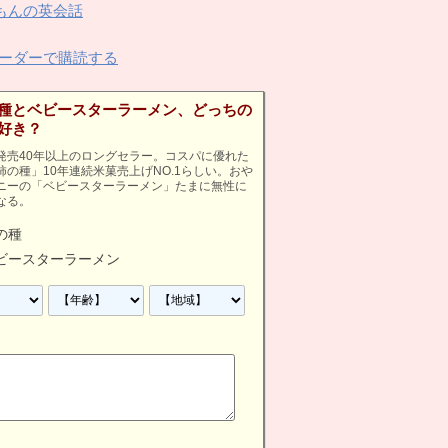
んの英会話
ーダーで購読する
種とベビースターラーメン、どっちの
好き？
発売40年以上のロングセラー。コスパに優れた
柿の種」10年連続米菓売上げNO.1らしい。おや
ニーの「ベビースターラーメン」たまに無性に
なる。
の種
ビースターラーメン