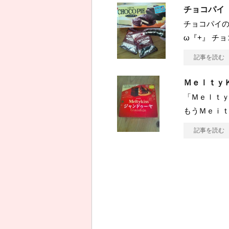
チョコパイ
チョコパイの「
ω『+』 チ
記事を読む
Ｍｅｌｔｙ
「ＭｅｌｔｙＫ
もうＭｅｉ
記事を読む