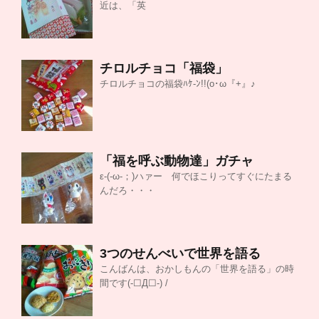
近は、「英
チロルチョコ「福袋」
チロルチョコの福袋ﾊｹ-ﾝ!!(o･ω『+』♪
「福を呼ぶ動物達」ガチャ
ε-(‐ω‐；)ハァー 何でほこりってすぐにたまる
んだろ・・・
3つのせんべいで世界を語る
こんばんは、おかしもんの「世界を語る」の時
間です(-☐Д☐-) /