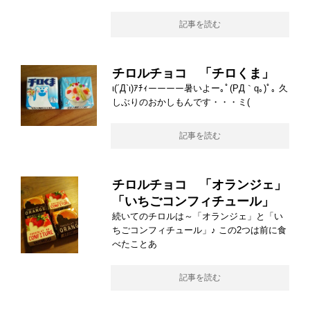
記事を読む
チロルチョコ 「チロくま」
ι(´Д`ι)ｱﾁｨーーーー暑いよー｡ﾟ(PД｀q｡)ﾟ｡ 久
しぶりのおかしもんです・・・ミ(
記事を読む
チロルチョコ 「オランジェ」
「いちごコンフィチュール」
続いてのチロルは～「オランジェ」と「い
ちごコンフィチュール」♪ この2つは前に食
べたことあ
記事を読む